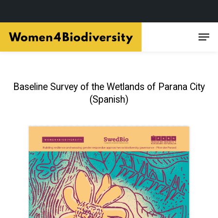
Skip
Men
to
main
content
Baseline Survey of the Wetlands of Parana City
(Spanish)