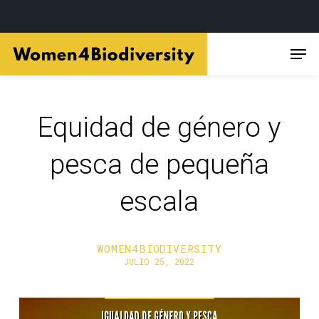
Skip
Men
to
main
content
Equidad de género y
pesca de pequeña
escala
WOMEN4BIODIVERSITY
JULIO 25, 2022