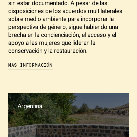
sin estar documentado. A pesar de las
disposiciones de los acuerdos multilaterales
sobre medio ambiente para incorporar la
perspectiva de género, sigue habiendo una
brecha en la concienciación, el acceso y el
apoyo a las mujeres que lideran la
conservación y la restauración.
MÁS INFORMACIÓN
El proyecto «Construir resiliencia y tejer
enfoques sensibles al género para la
gobernanza de la biodiversidad» pretende
Argentina
colmar esta laguna reforzando las prácticas
de restauración sensibles al género e
integrándolas en los compromisos
nacionales e internacionales. A través de la
investigación y la documentación de