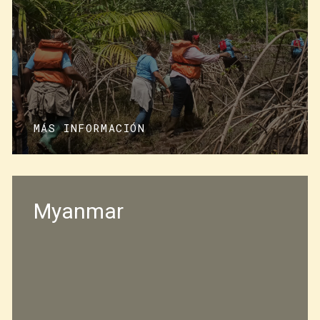
ca Latina, Women4Biodiversity ha
ara pasar de la práctica a la política.
inanciación de Asdi a través de
e Estocolmo.
más sobre estos impactantes
MÁS INFORMACIÓN
Myanmar