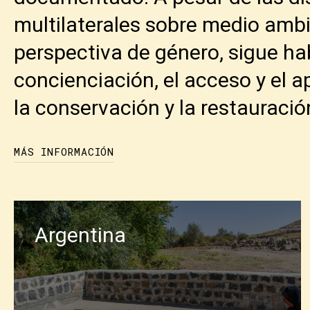
multilaterales sobre medio ambi
perspectiva de género, sigue ha
concienciación, el acceso y el a
la conservación y la restauració
MÁS INFORMACIÓN
El proyecto «Construir resiliencia y te
la gobernanza de la biodiversidad» p
Argentina
las prácticas de restauración sensible
compromisos nacionales e internacional
documentación de iniciativas de resta