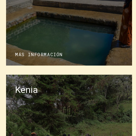
lugares piloto de Asia, África y Améri
trazado una hoja de ruta de tres años p
Este proyecto es posible gracias a la f
SwedBio en el Centro de Resiliencia d
Haga clic a continuación para saber 
MÁS INFORMACIÓN
proyectos.
Kenia