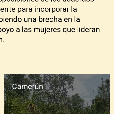
ente para incorporar la
biendo una brecha en la
poyo a las mujeres que lideran
n.
jer enfoques sensibles al género para
retende colmar esta laguna reforzando
Camerún
s al género e integrándolas en los
es. A través de la investigación y la
uración dirigidas por mujeres en