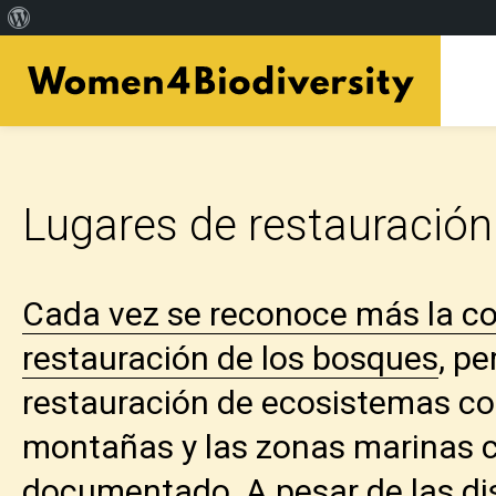
Acerca
Skip
de
to
WordPress
main
content
Lugares de restauración
Cada vez se reconoce más la con
restauración de los bosques
, pe
restauración de ecosistemas co
montañas y las zonas marinas c
documentado. A pesar de las di