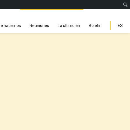
Facebook
Instagra
Linked
You
Sp
Search
é hacemos
Reuniones
Lo último en
Boletín
ES