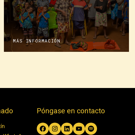
MÁS INFORMACIÓN
mado
Póngase en contacto
ín
Facebook
Instagram
LinkedIn
YouTube
Spotify