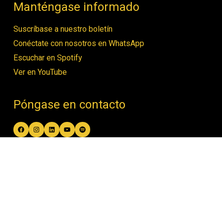
Manténgase informado
Suscríbase a nuestro boletín
Conéctate con nosotros en WhatsApp
Escuchar en Spotify
Ver en YouTube
Póngase en contacto
Facebook
Instagram
LinkedIn
YouTube
Spotify
contact@women4biodiversity.org
© Women4Biodiversity •
Política de
privacidad
•
Diseño de Open & Honest