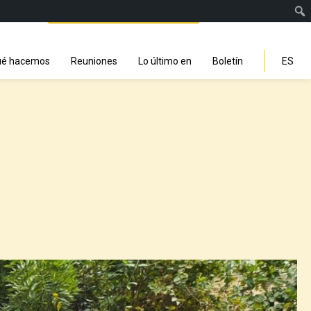
Facebook
Instagra
Linked
You
Sp
Search
é hacemos
Reuniones
Lo último en
Boletín
ES