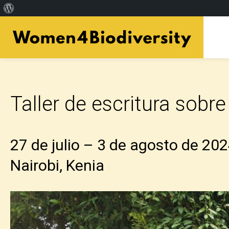
Acerca
Skip
de
to
WordPress
main
content
Taller de escritura sobre
27 de julio – 3 de agosto de 20
Nairobi, Kenia