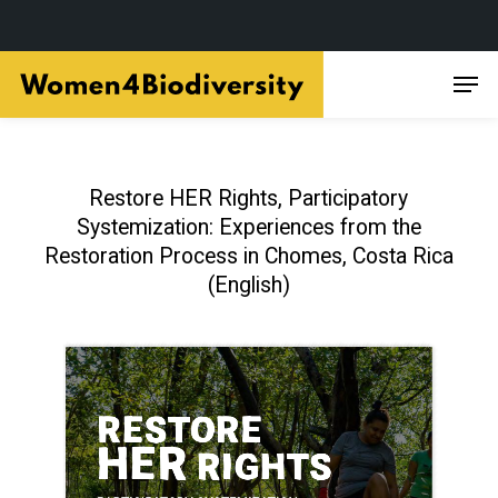
Skip
Men
to
main
content
Restore HER Rights, Participatory
Systemization: Experiences from the
Restoration Process in Chomes, Costa Rica
(English)