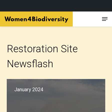
Skip
Men
to
main
content
Restoration Site
Newsflash
January 2024