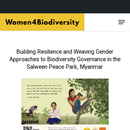
Skip
Men
to
main
content
Building Resilience and Weaving Gender
Approaches to Biodiversity Governance in the
Salween Peace Park, Myanmar