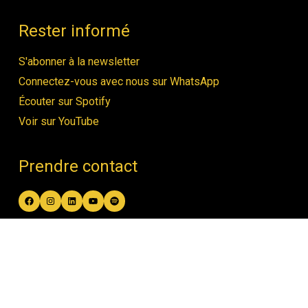
Rester informé
S'abonner à la newsletter
Connectez-vous avec nous sur WhatsApp
Écouter sur Spotify
Voir sur YouTube
Prendre contact
Facebook
Instagram
LinkedIn
YouTube
Spotify
contact@women4biodiversity.org
© Women4Biodiversity •
Politique de