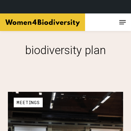
Skip
Men
to
main
content
biodiversity plan
MEETINGS