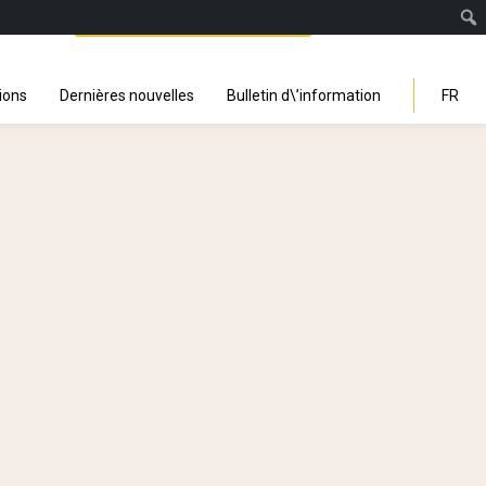
Facebook
Instagra
Linked
You
Sp
Search
ions
Dernières nouvelles
Bulletin d\’information
FR