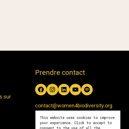
Prendre contact
Facebook
Instagram
LinkedIn
YouTube
Spotify
s sur
contact@women4biodiversity.org
This website uses cookies to improve
your experience. Click to accept to
consent to the use of all the