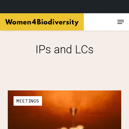
Skip
Men
to
main
content
IPs and LCs
MEETINGS